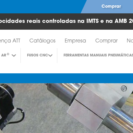
Comprar
ocidades reais controladas na IMTS e na AMB 2
Ferramentas de turbina a ar
ença ATT
Catálogos
Empresa
Comprar
No
®
 AR
FUSOS CNC
FERRAMENTAS MANUAIS PNEUMÁTICA
S