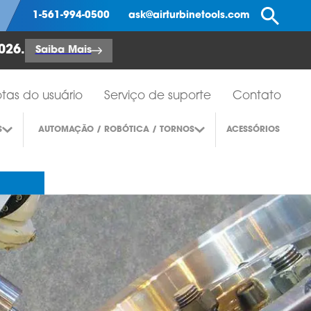
Pe
1-561-994-0500
ask@airturbinetools.com
026.
Saiba Mais
tas do usuário
Serviço de suporte
Contato
S
AUTOMAÇÃO / ROBÓTICA / TORNOS
ACESSÓRIOS