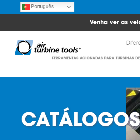
Português
Venha ver as vel
Difer
FERRAMENTAS ACIONADAS PARA TURBINAS DE
CATÁLOGO