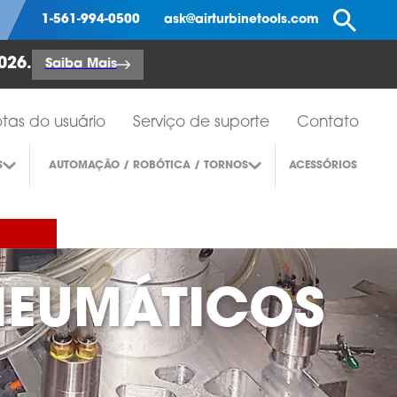
Pe
1-561-994-0500
ask@airturbinetools.com
026.
Saiba Mais
tas do usuário
Serviço de suporte
Contato
S
AUTOMAÇÃO / ROBÓTICA / TORNOS
ACESSÓRIOS
NEUMÁTICOS