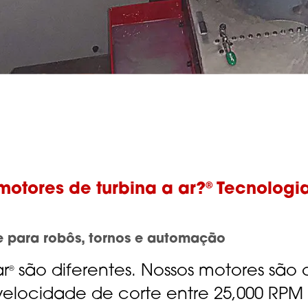
®
otores de turbina a ar?
Tecnologia
e para robôs, tornos e automação
ar
são diferentes. Nossos motores são 
®
elocidade de corte entre 25,000 RPM