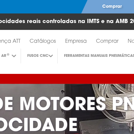
Comprar
ocidades reais controladas na IMTS e na AMB 2
Ferramentas de turbina a ar
ença ATT
Catálogos
Empresa
Comprar
No
®
 AR
FUSOS CNC
FERRAMENTAS MANUAIS PNEUMÁTICA
DE MOTORES P
LOCIDADE