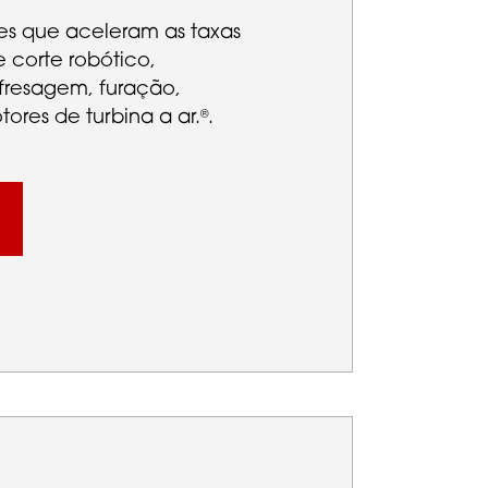
es que aceleram as taxas
corte robótico,
resagem, furação,
res de turbina a ar.
.
®