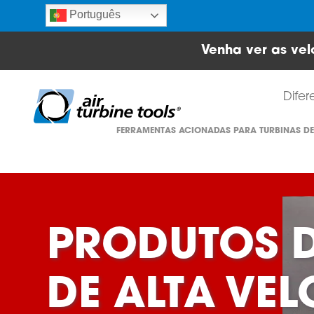
Português
Venha ver as vel
Difer
FERRAMENTAS ACIONADAS PARA TURBINAS DE
PRODUTOS 
DE ALTA VE