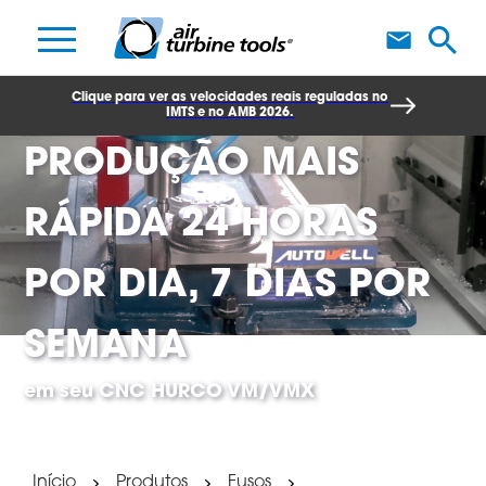
F
OFEREÇA UMA
Clique para ver as velocidades reais reguladas no
IMTS e no AMB 2026.
PRODUÇÃO MAIS
RÁPIDA 24 HORAS
POR DIA, 7 DIAS POR
SEMANA
em seu CNC HURCO VM/VMX
Início
Produtos
Fusos