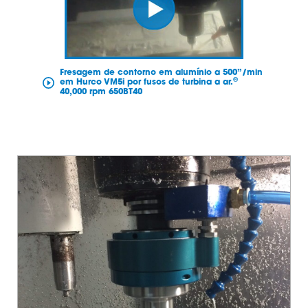
Fresagem de contorno em alumínio a 500”/min
®
em Hurco VM5i por fusos de turbina a ar.
40,000 rpm 650BT40