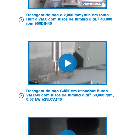
Fresagem de aço a 2,000 mm/min em torno
®
Hurco VMX com fusos de turbina a ar.
40,000
rpm 650DIN40
Fresagem de aço C45K em fresadora Hurco
®
VMX50i com fusos de turbina a ar
50,000 rpm,
0.37 kW 625LCAT40