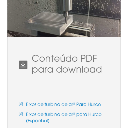
Conteúdo PDF
para download
Eixos de turbina de ar
Para Hurco
®
Eixos de turbina de ar
para Hurco
®
(Espanhol)