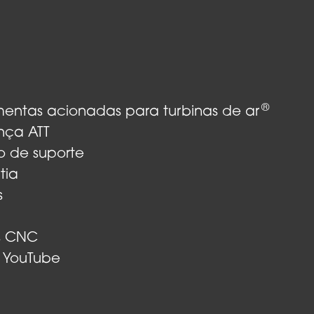
®
mentas acionadas para turbinas de ar
nça ATT
o de suporte
tia
s
s CNC
 YouTube