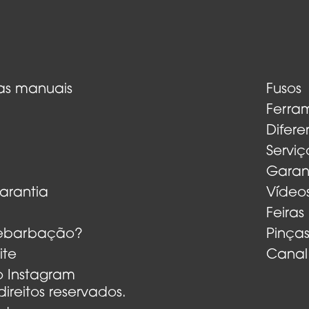
Ferramentas de turbina a ar
as manuais
Fusos
Ferra
Difere
Serviç
Garan
Garantia
Vídeo
Feiras
Rebarbação?
Pinça
ite
Canal
o Instagram
direitos reservados.