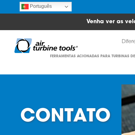
Português
Venha ver as vel
Difer
FERRAMENTAS ACIONADAS PARA TURBINAS DE
CONTATO