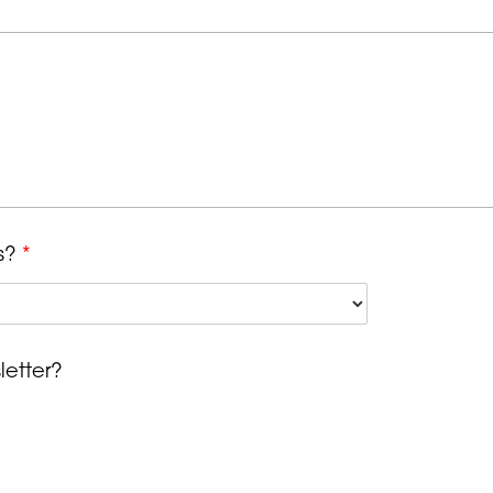
s?
*
letter?