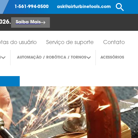
Pe
1-561-994-0500
ask@airturbinetools.com
026.
Saiba Mais
tas do usuário
Serviço de suporte
Contato
S
AUTOMAÇÃO / ROBÓTICA / TORNOS
ACESSÓRIOS