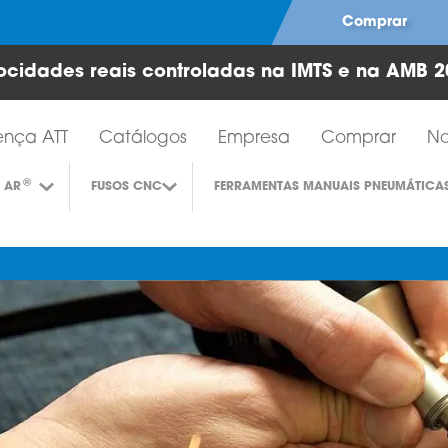
Comprar
ocidades reais controladas na IMTS e na AMB 2
Ferramentas de turbina a ar
ença ATT
Catálogos
Empresa
Comprar
No
®
 AR
FUSOS CNC
FERRAMENTAS MANUAIS PNEUMÁTICA