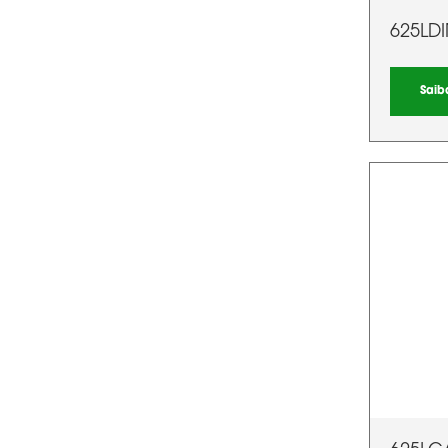
625LD
Saib