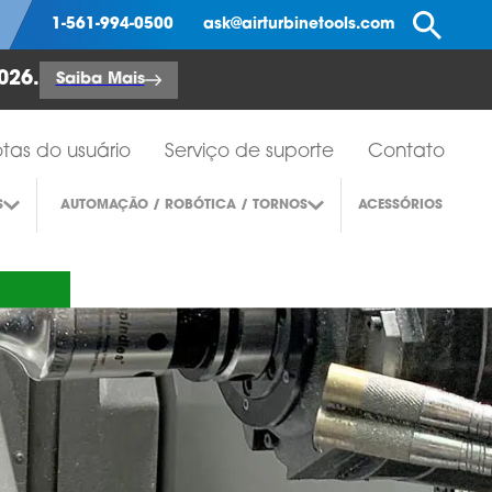
Pe
1-561-994-0500
ask@airturbinetools.com
026.
Saiba Mais
tas do usuário
Serviço de suporte
Contato
S
AUTOMAÇÃO / ROBÓTICA / TORNOS
ACESSÓRIOS