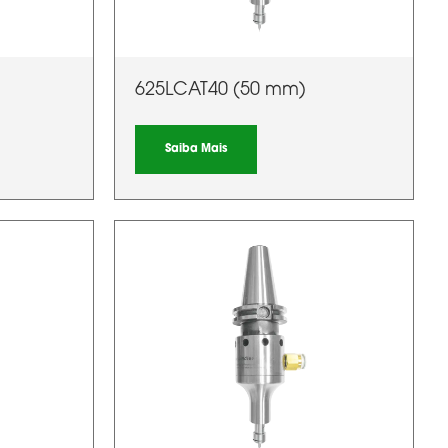
)
625LCAT40 (50 mm)
Saiba Mais