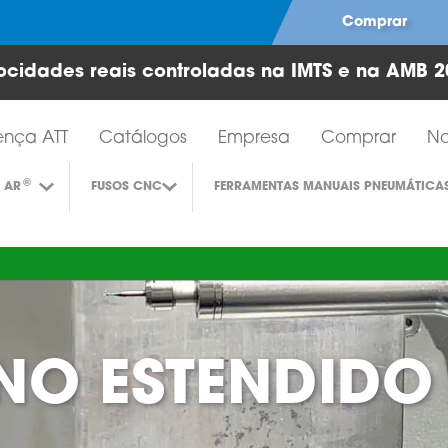
Comprar
ocidades reais controladas na IMTS e na AMB 2
Ferramentas de turbina a ar
ença ATT
Catálogos
Empresa
Comprar
No
®
 AR
FUSOS CNC
FERRAMENTAS MANUAIS PNEUMÁTICA
ANO ESTENDIDO