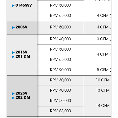
3.2 CFM (1.5
0145SSV
RPM 50,000
RPM 65,000
4 CFM (1.89
200SV
RPM 50,000
4 CFM (1.89
RPM 40,000
3 CFM (1.41
RPM 50,000
201SV
4 CFM (1.89
201 DM
RPM 65,000
RPM 90,000
5 CFM (2.37
RPM 30,000
10 CFM (4.72
RPM 40,000
13 CFM (6.14
202SV
202 DM
RPM 50,000
14 CFM (6.61
RPM 65,000