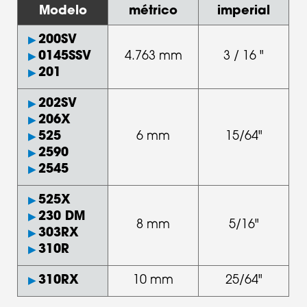
Modelo
métrico
imperial
200SV
0145SSV
4.763 mm
3 / 16 "
201
202SV
206X
525
6 mm
15/64"
2590
2545
525X
230 DM
8 mm
5/16"
303RX
310R
310RX
10 mm
25/64"