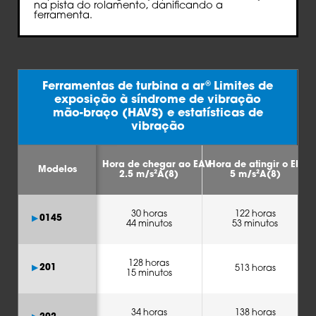
na pista do rolamento, danificando a
ferramenta.
®
Ferramentas de turbina a ar
Limites de
exposição à síndrome de vibração
mão-braço (HAVS) e estatísticas de
vibração
Hora de chegar ao EAV
Hora de atingir o ELV
Modelos
2.5 m/s²A(8)
5 m/s²A(8)
30 horas
122 horas
0145
44 minutos
53 minutos
128 horas
201
513 horas
15 minutos
34 horas
138 horas