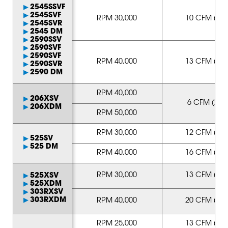
2545SSVF
2545SVF
RPM 30,000
10 CFM (4.72
2545SVR
2545 DM
2590SSV
2590SVF
2590SVF
RPM 40,000
13 CFM (6.14
2590SVR
2590 DM
RPM 40,000
206XSV
6 CFM (2.83
206XDM
RPM 50,000
RPM 30,000
12 CFM (5.66
525SV
525 DM
RPM 40,000
16 CFM (7.55
RPM 30,000
13 CFM (8.97
525XSV
525XDM
303RXSV
303RXDM
RPM 40,000
20 CFM (9.44
RPM 25,000
13 CFM (6.14