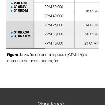
230 DM
310RSV
RPM 30,000
310RDM
18 CFM (8.49
RPM 40,000
RPM 25,000
14 CFM (6.61
310RXSV
RPM 30,000
20 CFM (9.44
310RXDM
RPM 40,000
23 CFM (10.8
Figura 3:
Vazão de ar em repouso (CFM, L/s) e
consumo de ar em operação.
Manutenção