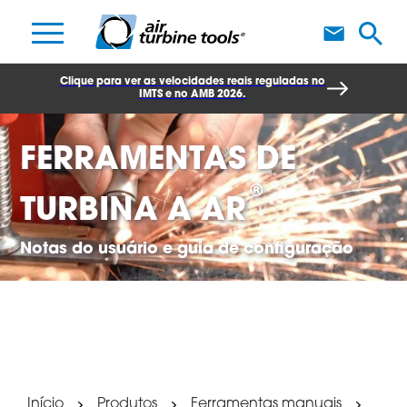
F
Clique para ver as velocidades reais reguladas no
IMTS e no AMB 2026.
FERRAMENTAS DE
®
TURBINA A AR
Notas do usuário e guia de configuração
Início
Produtos
Ferramentas manuais