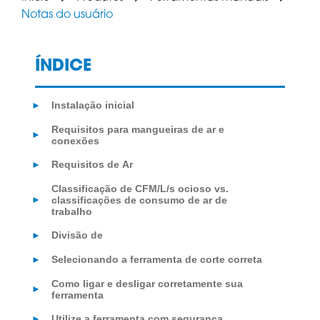
Notas do usuário
ÍNDICE
Instalação inicial
►
Requisitos para mangueiras de ar e
►
conexões
Requisitos de Ar
►
Classificação de CFM/L/s ocioso vs.
classificações de consumo de ar de
►
trabalho
Divisão de
►
Selecionando a ferramenta de corte correta
►
Como ligar e desligar corretamente sua
►
ferramenta
Utilize a ferramenta com segurança.
►