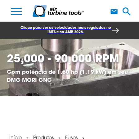
F
Clique para ver as velocidades reais reguladas no
IMTS e no AMB 2026.
25,000 - 90,000 RPM
Com potência de 1.60 hp (1.19 kW) em seu
DMG MORI CNC
Início
Produtos
Fusos