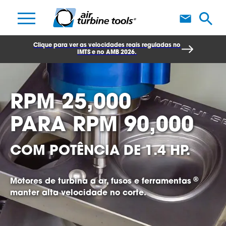
F
Clique para ver as velocidades reais reguladas no
IMTS e no AMB 2026.
RPM 25,000
PARA
RPM 90,000
COM POTÊNCIA DE 1.4 HP.
®
Motores de turbina a ar, fusos e ferramentas
manter alta velocidade no corte.