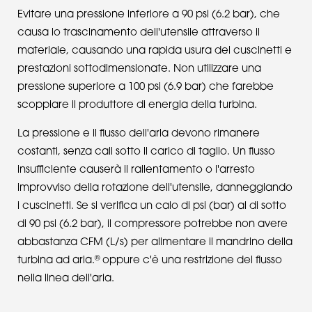
Evitare una pressione inferiore a 90 psi (6.2 bar), che
causa lo trascinamento dell'utensile attraverso il
materiale, causando una rapida usura dei cuscinetti e
prestazioni sottodimensionate. Non utilizzare una
pressione superiore a 100 psi (6.9 bar) che farebbe
scoppiare il produttore di energia della turbina.
La pressione e il flusso dell'aria devono rimanere
costanti, senza cali sotto il carico di taglio. Un flusso
insufficiente causerà il rallentamento o l'arresto
improvviso della rotazione dell'utensile, danneggiando
i cuscinetti. Se si verifica un calo di psi (bar) al di sotto
di 90 psi (6.2 bar), il compressore potrebbe non avere
abbastanza CFM (L/s) per alimentare il mandrino della
®
turbina ad aria.
oppure c'è una restrizione del flusso
nella linea dell'aria.