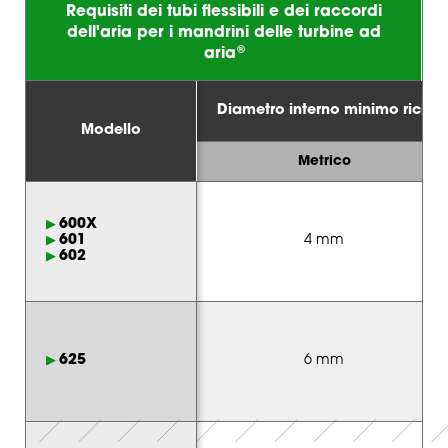
Requisiti dei tubi flessibili e dei raccordi
dell'aria per i mandrini delle turbine ad
®
aria
Diametro interno minimo richies
Modello
Metrico
600X
601
4 mm
602
625
6 mm