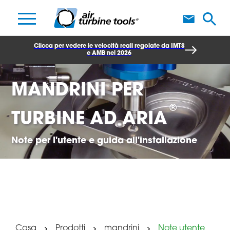
S
Clicca per vedere le velocità reali regolate da IMTS
e AMB nel 2026
MANDRINI PER
®
TURBINE AD ARIA
Note per l'utente e guida all'installazione
Casa
Prodotti
mandrini
Note utente