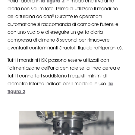
nella tabella in
la figura 2
in modo che il volume
d'aria non sia limitato. Prima di utilizzare il mandrino
®
della turbina ad aria
Durante le operazioni
automatiche si raccomanda di cambiare l'utensile
con uno vuoto e di eseguire un getto d'aria
compressa di almeno 5 secondi per rimuovere
eventuali contaminanti (trucioli, liquido refrigerante).
Tutti i mandrini HSK possono essere utilizzati con
l'alimentazione dell'aria centrale se la linea aerea e
tutti i connettori soddisfano i requisiti minimi di
diametro interno indicati per il modello in uso.
la
figura 2
.