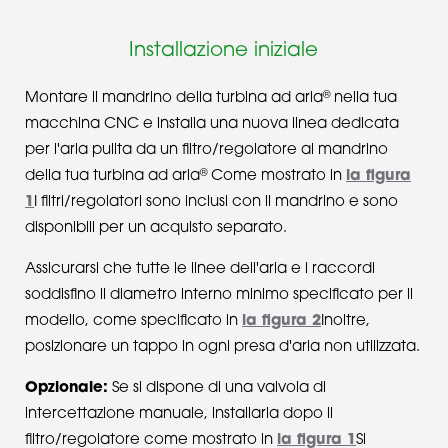
Installazione iniziale
®
Montare il mandrino della turbina ad aria
nella tua
macchina CNC e installa una nuova linea dedicata
per l'aria pulita da un filtro/regolatore al mandrino
®
della tua turbina ad aria
Come mostrato in
la figura
1
I filtri/regolatori sono inclusi con il mandrino e sono
disponibili per un acquisto separato.
Assicurarsi che tutte le linee dell'aria e i raccordi
soddisfino il diametro interno minimo specificato per il
modello, come specificato in
la figura 2
Inoltre,
posizionare un tappo in ogni presa d'aria non utilizzata.
Opzionale:
Se si dispone di una valvola di
intercettazione manuale, installarla dopo il
filtro/regolatore come mostrato in
la figura 1
Si