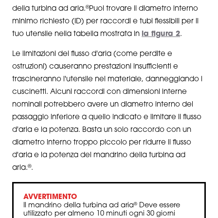
®
della turbina ad aria.
Puoi trovare il diametro interno
minimo richiesto (ID) per raccordi e tubi flessibili per il
tuo utensile nella tabella mostrata in
la figura 2
.
Le limitazioni del flusso d'aria (come perdite e
ostruzioni) causeranno prestazioni insufficienti e
trascineranno l'utensile nel materiale, danneggiando i
cuscinetti. Alcuni raccordi con dimensioni interne
nominali potrebbero avere un diametro interno del
passaggio inferiore a quello indicato e limitare il flusso
d'aria e la potenza. Basta un solo raccordo con un
diametro interno troppo piccolo per ridurre il flusso
d'aria e la potenza del mandrino della turbina ad
®
aria.
.
AVVERTIMENTO
Il mandrino della turbina ad aria
Deve essere
®
utilizzato per almeno 10 minuti ogni 30 giorni