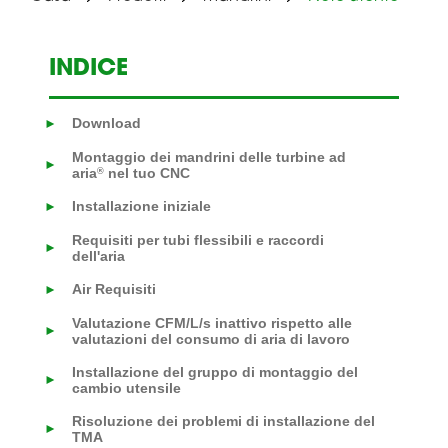
INDICE
Download
►
Montaggio dei mandrini delle turbine ad
►
aria
nel tuo CNC
®
Installazione iniziale
►
Requisiti per tubi flessibili e raccordi
►
dell'aria
Air Requisiti
►
Valutazione CFM/L/s inattivo rispetto alle
►
valutazioni del consumo di aria di lavoro
Installazione del gruppo di montaggio del
►
cambio utensile
Risoluzione dei problemi di installazione del
►
TMA