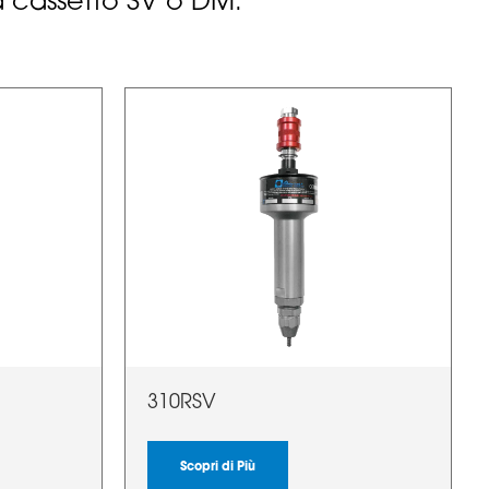
 a cassetto SV o DM.
310RSV
Scopri di Più