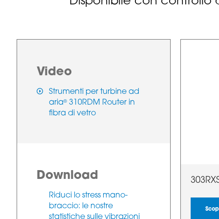
Disponibile con controllo d
Video
Strumenti per turbine ad
aria
310RDM Router in
®
fibra di vetro
Download
303RX
Riduci lo stress mano-
braccio: le nostre
Scopr
statistiche sulle vibrazioni