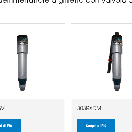
ell'interruttore a grilletto con valvola
SV
303RXDM
i di Più
Scopri di Più