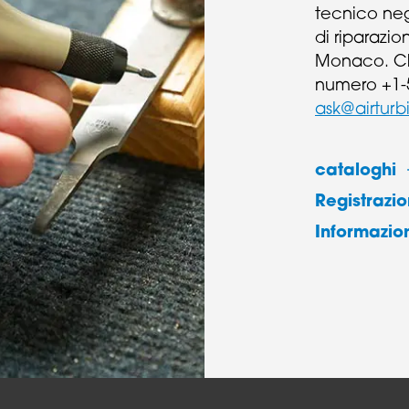
tecnico negl
di riparazio
Monaco. Chi
numero +1-5
ask@airturb
cataloghi
Registrazi
Informazion