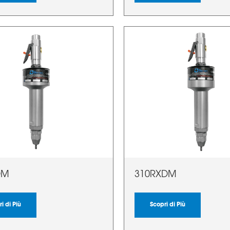
DM
310RXDM
i di Più
Scopri di Più