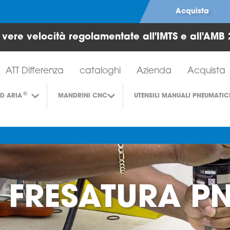
Acquista
e vere velocità regolamentate all'IMTS e all'AMB 
Strumenti per turbine ad aria
ATT Differenza
cataloghi
Azienda
Acquista
®
AD ARIA
MANDRINI CNC
UTENSILI MANUALI PNEUMATIC
ER FRESATURA 