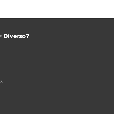
?
Diverso?
®
o.