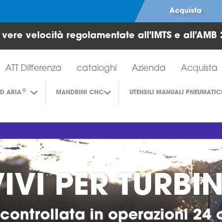
Acquista
e vere velocità regolamentate all'IMTS e all'AMB 
Strumenti per turbine ad aria
ATT Differenza
cataloghi
Azienda
Acquista
®
AD ARIA
MANDRINI CNC
UTENSILI MANUALI PNEUMATIC
VIVI PER TURBI
 controllata in operazioni 24