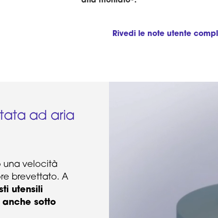
aria montato
.
Rivedi le note utente comple
ttata ad aria
 una velocità
re brevettato. A
ti utensili
 anche sotto