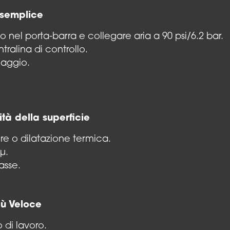
 semplice
rlo nel porta-barra e collegare aria a 90 psi/6.2 bar.
ralina di controllo.
laggio.
ità della superficie
re o dilatazione termica.
µ.
asse.
iù Veloce
 di lavoro.