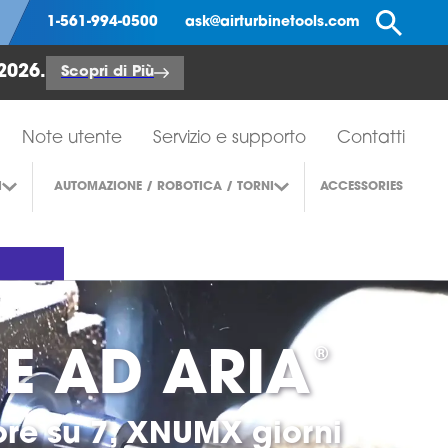
Ce
1-561-994-0500
ask@airturbinetools.com
2026.
Scopri di Più
Note utente
Servizio e supporto
Contatti
I
AUTOMAZIONE / ROBOTICA / TORNI
ACCESSORIES
®
NE AD ARIA
 ore su 7, XNUMX giorni