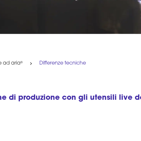
e ad aria
Differenze tecniche
®
e di produzione con gli utensili live d