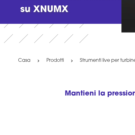
su XNUMX
Casa
Prodotti
Strumenti live per turbin
Mantieni la pression