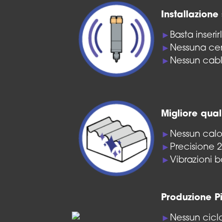
Installazione
Basta inseri
►
Nessuna cent
►
Nessun cab
►
Migliore qual
Nessun calo
►
Precisione 2
►
Vibrazioni b
►
Produzione P
Nessun ciclo
►