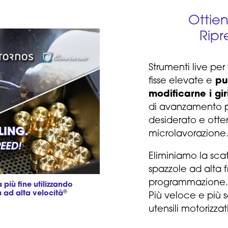
Ottien
Ripr
Strumenti live per
fisse elevate e
può
modificarne i gir
di avanzamento pe
desiderato e otten
microlavorazione
Eliminiamo la scat
spazzole ad alta 
programmazione. 
 più fine utilizzando
®
a ad alta velocità
Più veloce e più s
utensili motorizzati