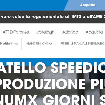
Acquista
e vere velocità regolamentate all'IMTS e all'AMB 
Strumenti per turbine ad aria
ATT Differenza
cataloghi
Azienda
Acquista
®
AD ARIA
MANDRINI CNC
UTENSILI MANUALI PNEUMATIC
ATELLO SPEEDI
PRODUZIONE PI
XNUMX GIORNI