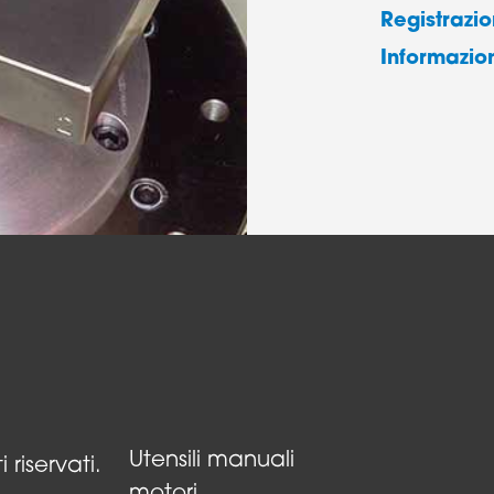
Registrazi
Informazion
Strumenti per turbine ad aria
Utensili manuali
 riservati.
motori