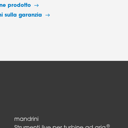
one prodotto
i sulla garanzia
mandrini
®
Strumenti live per turbine ad aria