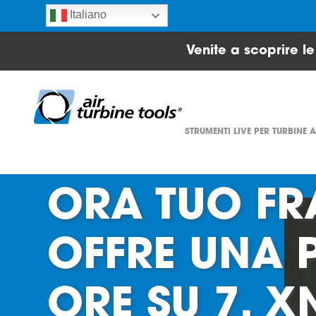
Italiano
Venite a scoprire l
STRUMENTI LIVE PER TURBINE 
ORA TUO FR
OFFRE UNA 
ORE SU 7, 