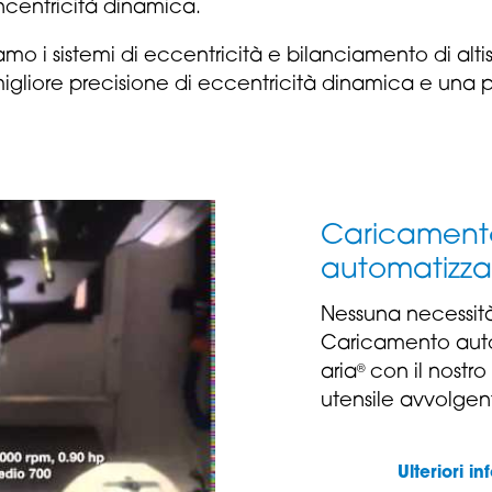
oncentricità dinamica.
iamo i sistemi di eccentricità e bilanciamento di alt
igliore precisione di eccentricità dinamica e una p
Caricament
automatizz
Nessuna necessità 
Caricamento auto
aria
con il nostr
®
utensile avvolgen
Ulteriori 