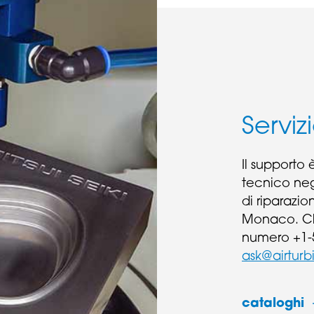
Serviz
Il supporto
tecnico negl
di riparazio
Monaco. Chi
numero +1-5
ask@airturb
cataloghi