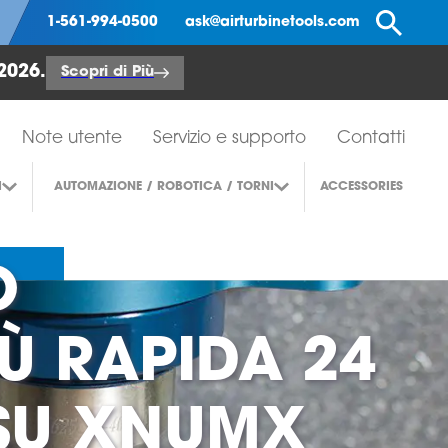
Ce
1-561-994-0500
ask@airturbinetools.com
2026.
Scopri di Più
Note utente
Servizio e supporto
Contatti
I
AUTOMAZIONE / ROBOTICA / TORNI
ACCESSORIES
O
Ù RAPIDA 24
 SU XNUMX