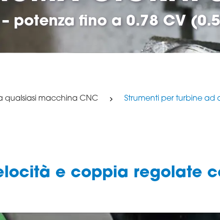
 – potenza fino a 0.78 CV (0.
a qualsiasi macchina CNC
Strumenti per turbine ad 
elocità e coppia regolate c