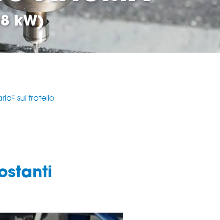
58 kW)
aria
sul fratello
®
ostanti