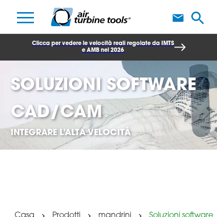
S
Clicca per vedere le velocità reali regolate da IMTS
e AMB nel 2026
SOLUZIONI SOFTWARE
CAD/CAM
INTEGRARE L'ALTA VELOCITÀ
Casa
Prodotti
mandrini
Soluzioni software