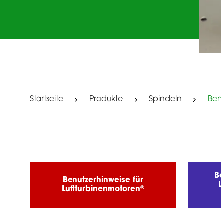
Startseite
Produkte
Spindeln
Ben
B
Benutzerhinweise für
®
Luftturbinenmotoren