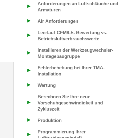
Anforderungen an Luftschläuche und
►
Armaturen
►
Air Anforderungen
Leerlauf-CFM/L/s-Bewertung vs.
►
Betriebsluftverbrauchswerte
Installieren der Werkzeugwechsler-
►
Montagebaugruppe
Fehlerbehebung bei Ihrer TMA-
►
Installation
►
Wartung
Berechnen Sie Ihre neue
►
Vorschubgeschwindigkeit und
Zykluszeit
►
Produktion
d
Programmierung Ihrer
►
Luftturbinenspindel
®