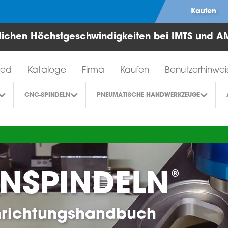
Kaufen
hlichen Höchstgeschwindigkeiten bei IMTS und 
Werkzeuge für Luftturbinen
ied
Kataloge
Firma
Kaufen
Benutzerhinwei
CNC-SPINDELN
PNEUMATISCHE HANDWERKZEUGE
®
ENSPINDELN
inrichtungshandbuch