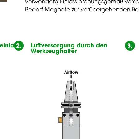
verwendete Einlass ordnungsgemäß versch
Bedarf Magnete zur vorübergehenden Bef
teinlass
Luftversorgung durch den
2.
3.
Werkzeughalter