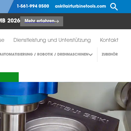
Su
1-561-994 0500
ask@airturbinetools.com
AMB 2026
Mehr erfahren
se
Dienstleistung und Unterstützung
Kontakt
AUTOMATISIERUNG / ROBOTIK / DREHMASCHINEN
ZUBEHÖR