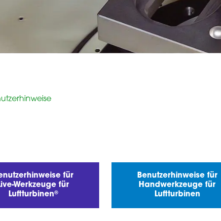
utzerhinweise
enutzerhinweise für
Benutzerhinweise für
Live-Werkzeuge für
Handwerkzeuge für
®
Luftturbinen
Luftturbinen