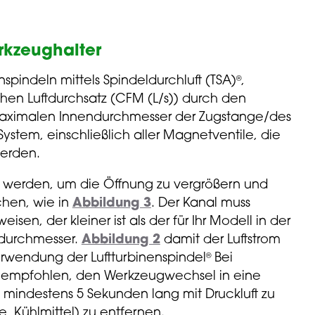
rkzeughalter
spindeln mittels Spindeldurchluft (TSA)
,
®
en Luftdurchsatz (CFM (L/s)) durch den
maximalen Innendurchmesser der Zugstange/des
stem, einschließlich aller Magnetventile, die
werden.
 werden, um die Öffnung zu vergrößern und
chen, wie in
Abbildung 3
. Der Kanal muss
isen, der kleiner ist als der für Ihr Modell in der
durchmesser.
Abbildung 2
damit der Luftstrom
erwendung der Luftturbinenspindel
Bei
®
 empfohlen, den Werkzeugwechsel in eine
mindestens 5 Sekunden lang mit Druckluft zu
, Kühlmittel) zu entfernen.