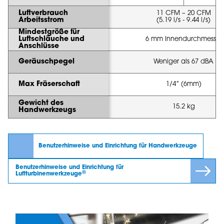
Luftverbrauch
11 CFM – 20 CFM
Arbeitsstrom
(5.19 l/s - 9.44 l/s)
Mindestgröße für
Luftschläuche und
6 mm Innendurchmesser
Anschlüsse
Geräuschpegel
Weniger als 67 dBA
Max Fräserschaft
1/4” (6mm)
Gewicht des
15.2 kg
Handwerkzeugs
Benutzerhinweise und Einrichtung für Handwerkzeuge
Benutzerhinweise und Einrichtung für
®
Luftturbinenwerkzeuge