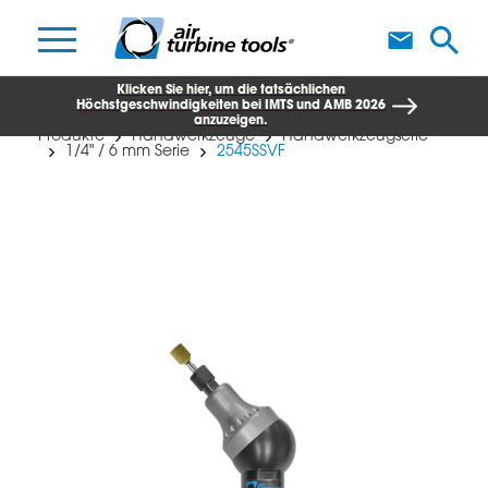
W
Klicken Sie hier, um die tatsächlichen
Höchstgeschwindigkeiten bei IMTS und AMB 2026
anzuzeigen.
Produkte
Handwerkzeuge
Handwerkzeugserie
1/4" / 6 mm Serie
2545SSVF