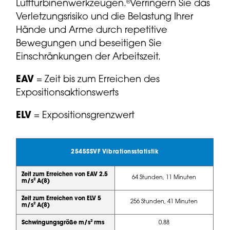
Luftturbinenwerkzeugen.
Verringern Sie das
®
Verletzungsrisiko und die Belastung Ihrer
Hände und Arme durch repetitive
Bewegungen und beseitigen Sie
Einschränkungen der Arbeitszeit.
EAV
= Zeit bis zum Erreichen des
Expositionsaktionswerts
ELV
= Expositionsgrenzwert
2545SSVF Vibrationsstatistik
Zeit zum Erreichen von EAV 2.5
64 Stunden, 11 Minuten
m/s² A(8)
Zeit zum Erreichen von ELV 5
256 Stunden, 41 Minuten
m/s² A(8)
Schwingungsgröße m/s² rms
0.88