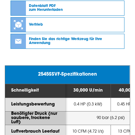
Datenblatt PDF
zum Herunterladen
Vertrieb
Finden Sie das richtige Werkzeug für Ihre
Anwendung
2545SSVF-Spezifikationen
Schnelligkeit
30,000 U/min
40,000
Leistungsbewertung
0.4 HP (0.3 kW)
0.45 HP (
Benötigter Druck (nur
saubere, trockene
90 bar (6.2 psi)
Luft)
Luftverbrauch Leerlauf
10 CFM (4.72 l/s)
13 CFM (6