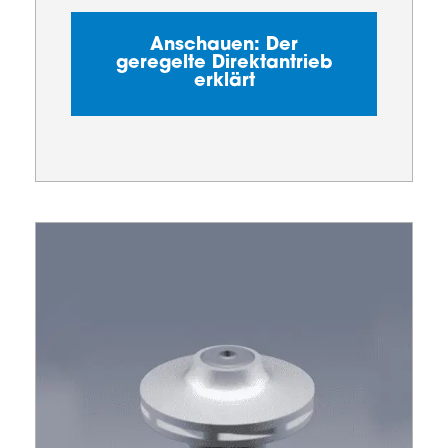
Anschauen: Der
geregelte Direktantrieb
erklärt