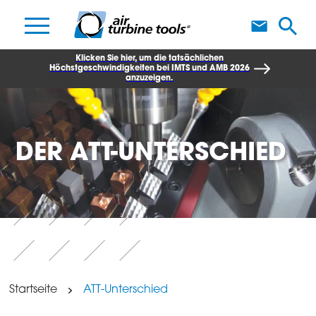
W
Klicken Sie hier, um die tatsächlichen
Höchstgeschwindigkeiten bei IMTS und AMB 2026
anzuzeigen.
DER ATT-UNTERSCHIED
Startseite
ATT-Unterschied