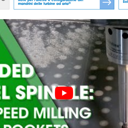
Note per l'utente e configurazione dei
So
®
mandrini delle turbine ad aria