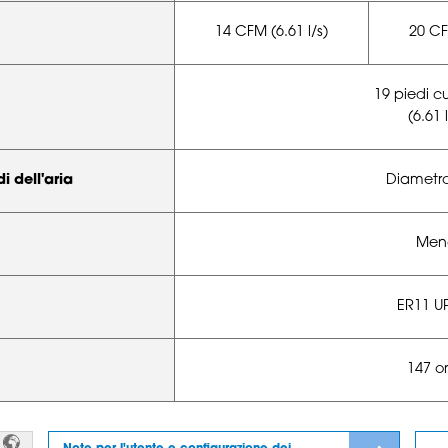
14 CFM (6.61 l/s)
20 CF
19 piedi cu
(6.61 l
i dell'aria
Diametro
Meno
ER11 UP
147 o