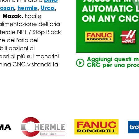
 non è limitato a
DMG
osan
,
hermle
,
Urco
,
 Mazak.
Facile
 alimentazione dell'aria
laterale NPT / Stop Block
ne dell'aria del
ili opzioni di
opri di più sui mandrini
Aggiungi questi ma
china CNC visitando la
CNC per una prod