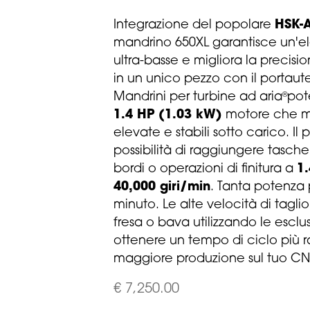
Integrazione del popolare
HSK-
mandrino 650XL garantisce un'el
ultra-basse e migliora la precision
in un unico pezzo con il portaute
Mandrini per turbine ad aria
pot
®
1.4 HP (1.03 kW)
motore che ma
elevate e stabili sotto carico. Il
possibilità di raggiungere tasche
bordi o operazioni di finitura a
1.
40,000 giri/min
. Tanta potenza p
minuto. Le alte velocità di tagli
fresa o bava utilizzando le esclu
ottenere un tempo di ciclo più ra
maggiore produzione sul tuo CNC
€ 7,250.00