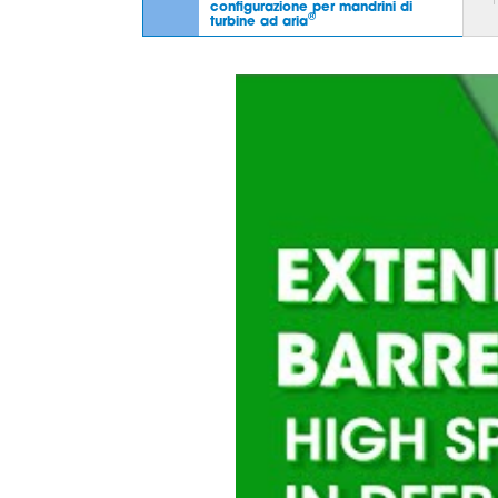
configurazione per mandrini di
®
turbine ad aria