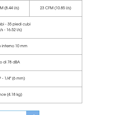
M (8.44 l/s)
23 CFM (10.85 l/s)
bi - 35 piedi cubi
/s - 16.52 l/s)
 interno 10 mm
 di 78 dBA
 - 1/4" (6 mm)
nce (4.18 kg)