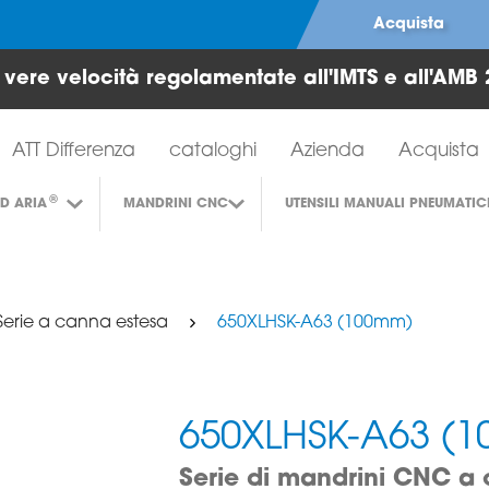
Acquista
e vere velocità regolamentate all'IMTS e all'AMB 
Strumenti per turbine ad aria
ATT Differenza
cataloghi
Azienda
Acquista
®
AD ARIA
MANDRINI CNC
UTENSILI MANUALI PNEUMATIC
Serie a canna estesa
650XLHSK-A63 (100mm)
650XLHSK-A63 (
Serie di mandrini CNC a