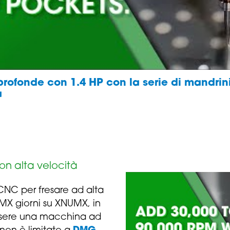
rofonde con 1.4 HP con la serie di mandri
a
on alta velocità
NC per fresare ad alta
UMX giorni su XNUMX, in
ssere una macchina ad