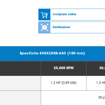
Comprare online
Distribuzione
Specifiche 650XLHSK-A63 (100 mm)
25,000 RPM
30
1.2 HP (0.89 kW)
1.3 H
90 p