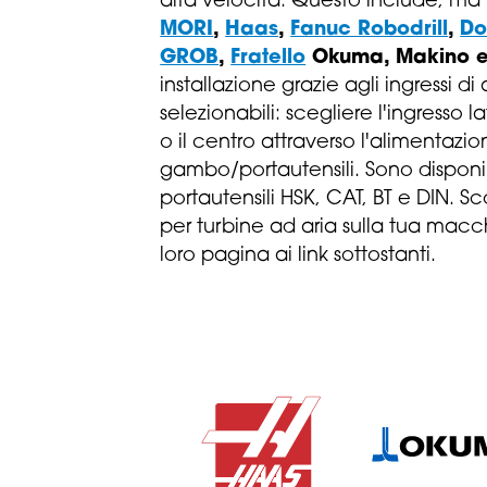
alta velocità. Questo include, ma
MORI
,
Haas
,
Fanuc Robodrill
,
Do
GROB
,
Fratello
Okuma, Makino e
installazione grazie agli ingressi di
selezionabili: scegliere l'ingresso 
o il centro attraverso l'alimentazio
gambo/portautensili. Sono disponib
portautensili HSK, CAT, BT e DIN. Sc
per turbine ad aria sulla tua mac
loro pagina ai link sottostanti.