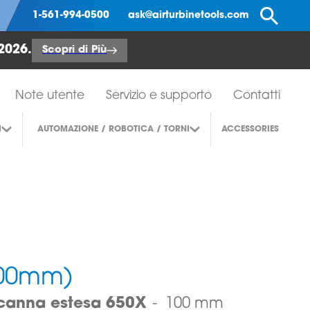
Ce
1-561-994-0500
ask@airturbinetools.com
2026.
Scopri di Più
Note utente
Servizio e supporto
Contatti
I
AUTOMAZIONE / ROBOTICA / TORNI
ACCESSORIES
100mm)
 canna estesa 650X
100 mm