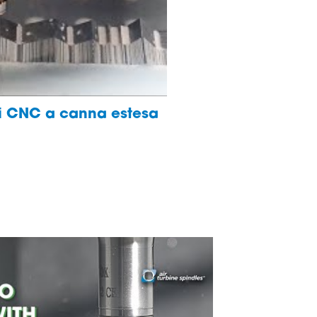
ni CNC a canna estesa