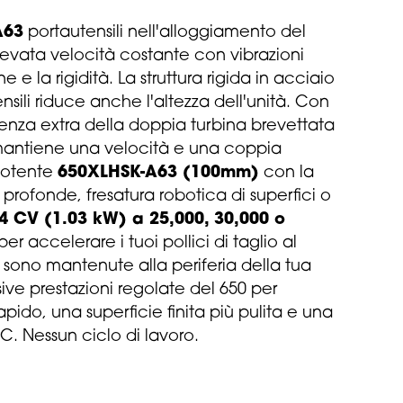
A63
portautensili nell'alloggiamento del
evata velocità costante con vibrazioni
e e la rigidità. La struttura rigida in acciaio
nsili riduce anche l'altezza dell'unità. Con
enza extra della doppia turbina brevettata
ntiene una velocità e una coppia
 potente
650XLHSK-A63 (100mm)
con la
 profonde, fresatura robotica di superfici o
4 CV (1.03 kW) a 25,000, 30,000 o
er accelerare i tuoi pollici di taglio al
o sono mantenute alla periferia della tua
sive prestazioni regolate del 650 per
pido, una superficie finita più pulita e una
. Nessun ciclo di lavoro.